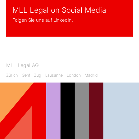
MLL Legal on Social Media
Folgen Sie uns auf
LinkedIn
.
MLL Legal AG
Zürich
Genf
Zug
Lausanne
London
Madrid