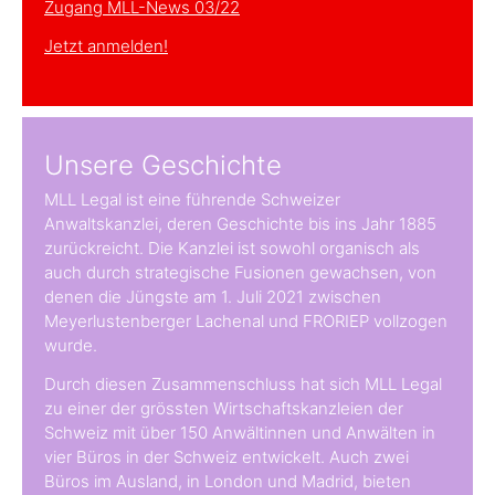
Zugang MLL-News 03/22
Jetzt anmelden!
Unsere Geschichte
MLL Legal ist eine führende Schweizer
Anwaltskanzlei, deren Geschichte bis ins Jahr 1885
zurückreicht. Die Kanzlei ist sowohl organisch als
auch durch strategische Fusionen gewachsen, von
denen die Jüngste am 1. Juli 2021 zwischen
Meyerlustenberger Lachenal und FRORIEP vollzogen
wurde.
Durch diesen Zusammenschluss hat sich MLL Legal
zu einer der grössten Wirtschaftskanzleien der
Schweiz mit über 150 Anwältinnen und Anwälten in
vier Büros in der Schweiz entwickelt. Auch zwei
Büros im Ausland, in London und Madrid, bieten