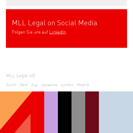
MLL Legal on Social Media
Folgen Sie uns auf
LinkedIn
.
MLL Legal AG
Zürich
Genf
Zug
Lausanne
London
Madrid