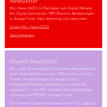
Newsletter
MLL-News 03/22 mit Beiträgen zum Digital Markets
Act, Digital Services Act, PBV-Revision, Abmahnungen
zu Google Fonts, Inbox-Adverting und vieles mehr.
Zugang MLL-News 03/22
Jetzt anmelden!
Unsere Geschichte
MLL Legal ist eine führende Schweizer Anwaltskanzlei,
deren Geschichte bis ins Jahr 1885 zurückreicht. Die
Kanzlei ist sowohl organisch als auch durch
strategische Fusionen gewachsen, von denen die
Jüngste am 1. Juli 2021 zwischen Meyerlustenberger
Lachenal und FRORIEP vollzogen wurde.
Durch diesen Zusammenschluss hat sich MLL Legal zu