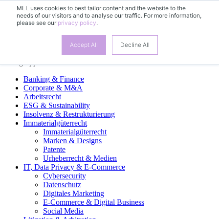
MLL uses cookies to best tailor content and the website to the
needs of our visitors and to analyse our traffic. For more information,
DE
please see our
privacy policy
.
EN
FR
ES
Accept All
Decline All
Fachgruppen
Banking & Finance
Corporate & M&A
Arbeitsrecht
ESG & Sustainability
Insolvenz & Restrukturierung
Immaterialgüterrecht
Immaterialgüterrecht
Marken & Designs
Patente
Urheberrecht & Medien
IT, Data Privacy & E-Commerce
Cybersecurity
Datenschutz
Digitales Marketing
E-Commerce & Digital Business
Social Media