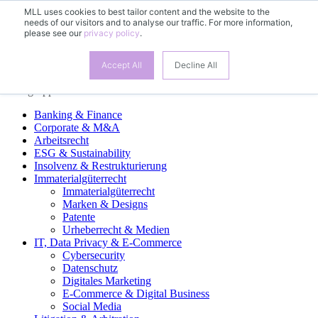
MLL uses cookies to best tailor content and the website to the
needs of our visitors and to analyse our traffic. For more information,
DE
please see our
privacy policy
.
EN
FR
ES
Accept All
Decline All
Fachgruppen
Banking & Finance
Corporate & M&A
Arbeitsrecht
ESG & Sustainability
Insolvenz & Restrukturierung
Immaterialgüterrecht
Immaterialgüterrecht
Marken & Designs
Patente
Urheberrecht & Medien
IT, Data Privacy & E-Commerce
Cybersecurity
Datenschutz
Digitales Marketing
E-Commerce & Digital Business
Social Media