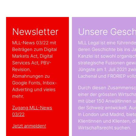
Newsletter
Unsere Gesch
MLL-News 03/22 mit
MLL Legal ist eine führend
Beiträgen zum Digital
deren Geschichte bis ins Ja
Markets Act, Digital
Kanzlei ist sowohl organisc
Services Act, PBV-
strategische Fusionen gew
Revision,
Jüngste am 1. Juli 2021 zw
Abmahnungen zu
Lachenal und FRORIEP voll
Google Fonts, Inbox-
Durch diesen Zusammenschl
Adverting und vieles
einer der grössten Wirtsch
mehr.
mit über 150 Anwältinnen un
Zugang MLL-News
der Schweiz entwickelt. Au
03/22
in London und Madrid, biete
Klientinnen und Klienten, 
Jetzt anmelden!
Wirtschaftsrecht suchen.