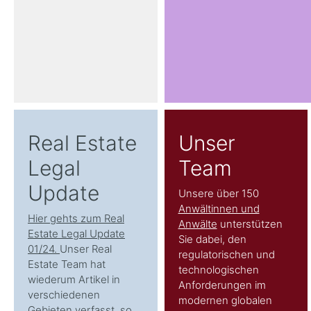
Real Estate
Unser
Legal
Team
Update
Unsere über 150
Anwältinnen und
Hier gehts zum Real
Anwälte
unterstützen
Estate Legal Update
Sie dabei, den
01/24.
Unser Real
regulatorischen und
Estate Team hat
technologischen
wiederum Artikel in
Anforderungen im
verschiedenen
modernen globalen
Gebieten verfasst, so