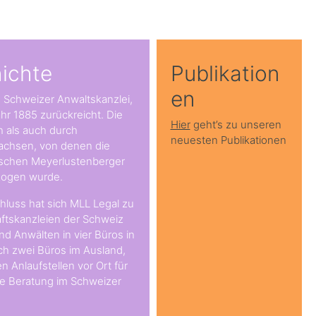
ichte
Publikation
en
e Schweizer Anwaltskanzlei,
hr 1885 zurückreicht. Die
Hier
geht’s zu unseren
h als auch durch
neuesten Publikationen
achsen, von denen die
ischen Meyerlustenberger
zogen wurde.
uss hat sich MLL Legal zu
aftskanzleien der Schweiz
d Anwälten in vier Büros in
ch zwei Büros im Ausland,
n Anlaufstellen vor Ort für
die Beratung im Schweizer