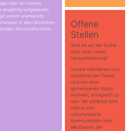
age über ein starkes
in langjährig aufgebautes
al vereint anerkannte
Offene
hwissen in allen Bereichen
ionalen Wirtschaftsrechts.
Stellen
Sind Sie auf der Suche
nach einer neuen
Herausforderung?
Unsere talentierten und
ambitionierten Teams
sind von einer
gemeinsamen Vision
motiviert, erfolgreich zu
sein. Wir schätzen eine
offene und
unkomplizierte
Kommunikation über
alle Ebenen der