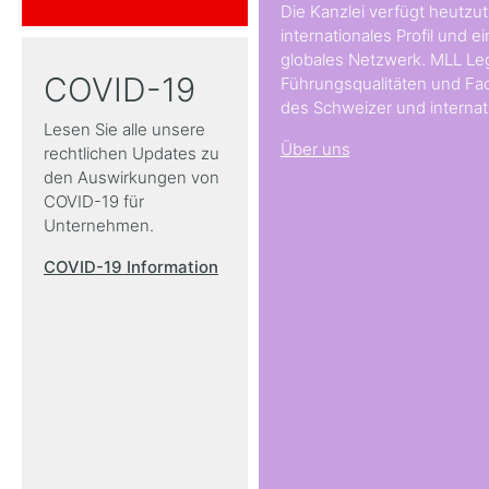
Die Kanzlei verfügt heutzut
internationales Profil und e
globales Netzwerk. MLL Leg
COVID-19
Führungsqualitäten und Fac
des Schweizer und internat
Lesen Sie alle unsere
Über uns
rechtlichen Updates zu
den Auswirkungen von
COVID-19 für
Unternehmen.
COVID-19 Information