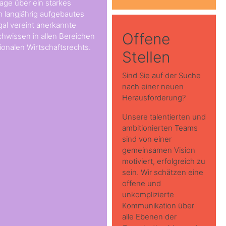
age über ein starkes
in langjährig aufgebautes
al vereint anerkannte
Offene
hwissen in allen Bereichen
ionalen Wirtschaftsrechts.
Stellen
Sind Sie auf der Suche
nach einer neuen
Herausforderung?
Unsere talentierten und
ambitionierten Teams
sind von einer
gemeinsamen Vision
motiviert, erfolgreich zu
sein. Wir schätzen eine
offene und
unkomplizierte
Kommunikation über
alle Ebenen der