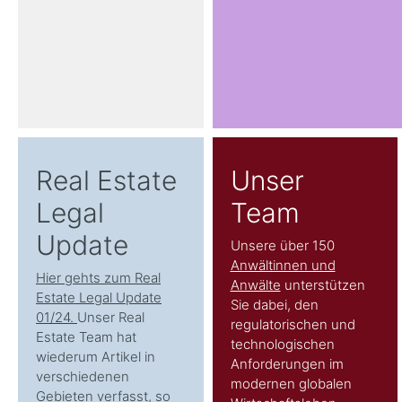
Real Estate
Unser
Legal
Team
Update
Unsere über 150
Anwältinnen und
Hier gehts zum Real
Anwälte
unterstützen
Estate Legal Update
Sie dabei, den
01/24.
Unser Real
regulatorischen und
Estate Team hat
technologischen
wiederum Artikel in
Anforderungen im
verschiedenen
modernen globalen
Gebieten verfasst, so