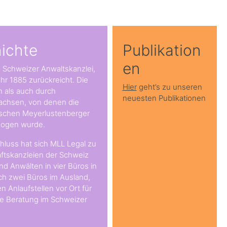
ichte
Publikation
en
e Schweizer Anwaltskanzlei,
hr 1885 zurückreicht. Die
Hier
geht’s zu unseren
h als auch durch
neuesten Publikationen
achsen, von denen die
ischen Meyerlustenberger
zogen wurde.
uss hat sich MLL Legal zu
aftskanzleien der Schweiz
d Anwälten in vier Büros in
ch zwei Büros im Ausland,
n Anlaufstellen vor Ort für
die Beratung im Schweizer