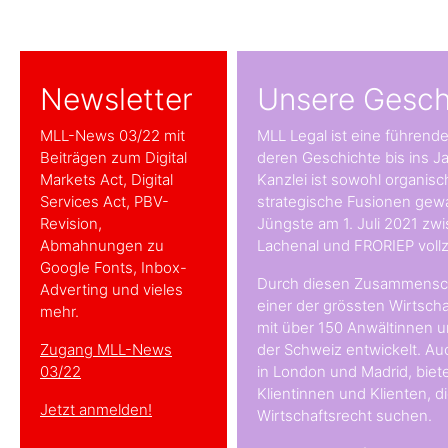
Newsletter
Unsere Gesch
MLL-News 03/22 mit
MLL Legal ist eine führend
Beiträgen zum Digital
deren Geschichte bis ins Ja
Markets Act, Digital
Kanzlei ist sowohl organisc
Services Act, PBV-
strategische Fusionen gew
Revision,
Jüngste am 1. Juli 2021 zw
Abmahnungen zu
Lachenal und FRORIEP voll
Google Fonts, Inbox-
Durch diesen Zusammenschl
Adverting und vieles
einer der grössten Wirtsch
mehr.
mit über 150 Anwältinnen un
Zugang MLL-News
der Schweiz entwickelt. Au
03/22
in London und Madrid, biete
Klientinnen und Klienten, 
Jetzt anmelden!
Wirtschaftsrecht suchen.