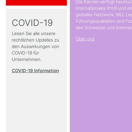
Die Kanzlei verfügt heutzut
internationales Profil und e
globales Netzwerk. MLL Leg
COVID-19
Führungsqualitäten und Fac
des Schweizer und internat
Lesen Sie alle unsere
Über uns
rechtlichen Updates zu
den Auswirkungen von
COVID-19 für
Unternehmen.
COVID-19 Information