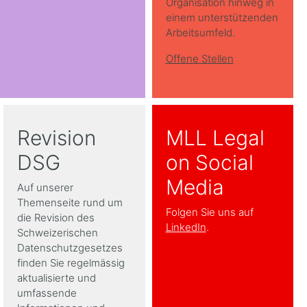
Organisation hinweg in
einem unterstützenden
Arbeitsumfeld.
Offene Stellen
Revision
MLL Legal
DSG
on Social
Media
Auf unserer
Themenseite rund um
Folgen Sie uns auf
die Revision des
LinkedIn
.
Schweizerischen
Datenschutzgesetzes
finden Sie regelmässig
aktualisierte und
umfassende