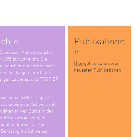
ichte
Publikatione
n
 Schweizer Anwaltskanzlei,
r 1885 zurückreicht. Die
Hier
geht’s zu unseren
 als auch durch strategische
neuesten Publikationen
en die Jüngste am 1. Juli
erger Lachenal und FRORIEP
ss hat sich MLL Legal zu
tskanzleien der Schweiz mit
älten in vier Büros in der
i Büros im Ausland, in
laufstellen vor Ort für
e Beratung im Schweizer