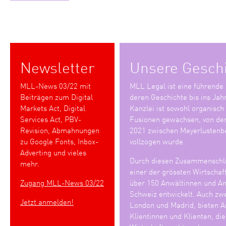
Newsletter
Unsere Gesch
MLL-News 03/22 mit
MLL Legal ist eine führende
Beiträgen zum Digital
deren Geschichte bis ins Jah
Markets Act, Digital
Kanzlei ist sowohl organisch
Services Act, PBV-
Fusionen gewachsen, von den
Revision, Abmahnungen
2021 zwischen Meyerlustenb
zu Google Fonts, Inbox-
vollzogen wurde.
Adverting und vieles
Durch diesen Zusammenschlu
mehr.
einer der grössten Wirtschaf
Zugang MLL-News 03/22
über 150 Anwältinnen und Anw
Schweiz entwickelt. Auch zwe
Jetzt anmelden!
London und Madrid, bieten An
Klientinnen und Klienten, di