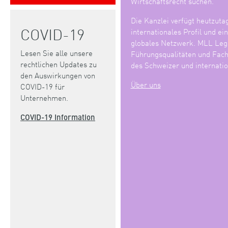
Wirtschaftsrecht suchen.
Die Kanzlei verfügt heutzuta
COVID-19
internationales Profil und ei
globales Netzwerk. MLL Lega
Lesen Sie alle unsere
Führungsqualitäten und Fach
rechtlichen Updates zu
des Schweizer und internatio
den Auswirkungen von
Über uns
COVID-19 für
Unternehmen.
COVID-19 Information