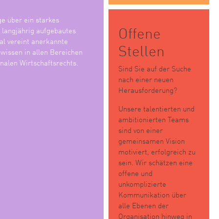
ge über ein starkes
Offene
n langjährig aufgebautes
l vereint anerkannte
Stellen
wissen in allen Bereichen
nalen Wirtschaftsrechts.
Sind Sie auf der Suche
nach einer neuen
Herausforderung?
Unsere talentierten und
ambitionierten Teams
sind von einer
gemeinsamen Vision
motiviert, erfolgreich zu
sein. Wir schätzen eine
offene und
unkomplizierte
Kommunikation über
alle Ebenen der
Organisation hinweg in