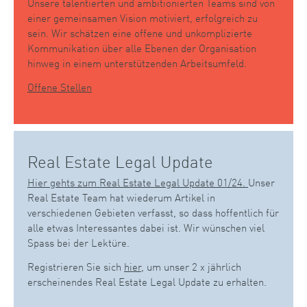
Unsere talentierten und ambitionierten Teams sind von
einer gemeinsamen Vision motiviert, erfolgreich zu
sein. Wir schätzen eine offene und unkomplizierte
Kommunikation über alle Ebenen der Organisation
hinweg in einem unterstützenden Arbeitsumfeld.
Offene Stellen
Real Estate Legal Update
Hier gehts zum Real Estate Legal Update 01/24.
Unser
Real Estate Team hat wiederum Artikel in
verschiedenen Gebieten verfasst, so dass hoffentlich für
alle etwas Interessantes dabei ist. Wir wünschen viel
Spass bei der Lektüre.
Registrieren Sie sich
hier
, um unser 2 x jährlich
erscheinendes Real Estate Legal Update zu erhalten.