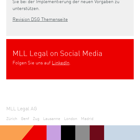
Sie bei der Implementierung der neuen Vorgaben zu
unterstützen.
Revision DSG Themenseite
MLL Legal on Social Media
Folgen Sie uns auf
LinkedIn
.
MLL Legal AG
Zürich
Genf
Zug
Lausanne
London
Madrid