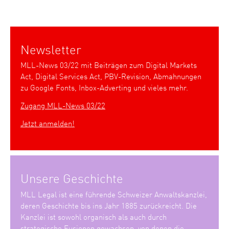
Newsletter
MLL-News 03/22 mit Beiträgen zum Digital Markets
Act, Digital Services Act, PBV-Revision, Abmahnungen
zu Google Fonts, Inbox-Adverting und vieles mehr.
Zugang MLL-News 03/22
Jetzt anmelden!
Unsere Geschichte
MLL Legal ist eine führende Schweizer Anwaltskanzlei,
deren Geschichte bis ins Jahr 1885 zurückreicht. Die
Kanzlei ist sowohl organisch als auch durch
strategische Fusionen gewachsen, von denen die