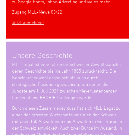
zu Google Fonts, Inbox-Adverting und vieles mehr.
Zugang MLL-News 03/22
Jetzt anmelden!
Unsere Geschichte
MLL Legal ist eine führende Schweizer Anwaltskanzlei,
deren Geschichte bis ins Jahr 1885 zurückreicht. Die
Kanzlei ist sowohl organisch als auch durch
strategische Fusionen gewachsen, von denen die
Jüngste am 1. Juli 2021 zwischen Meyerlustenberger
Lachenal und FRORIEP vollzogen wurde.
Durch diesen Zusammenschluss hat sich MLL Legal zu
einer der grössten Wirtschaftskanzleien der Schweiz
mit über 150 Anwältinnen und Anwälten in vier Büros in
der Schweiz entwickelt. Auch zwei Büros im Ausland, in
London und Madrid, bieten Anlaufstellen vor Ort für