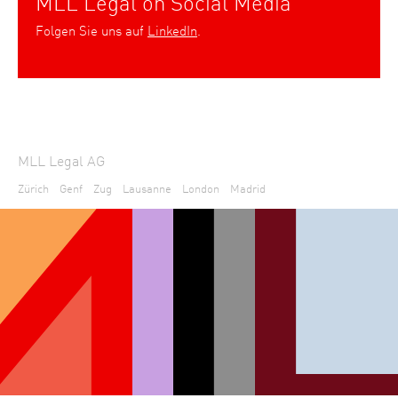
MLL Legal on Social Media
Folgen Sie uns auf
LinkedIn
.
MLL Legal AG
Zürich
Genf
Zug
Lausanne
London
Madrid