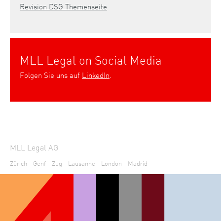
Revision DSG Themenseite
MLL Legal on Social Media
Folgen Sie uns auf
LinkedIn
.
MLL Legal AG
Zürich
Genf
Zug
Lausanne
London
Madrid