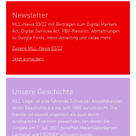
Newsletter
MLL-News 03/22 mit Beiträgen zum Digital Markets
Act, Digital Services Act, PBV-Revision, Abmahnungen
zu Google Fonts, Inbox-Adverting und vieles mehr.
Zugang MLL-News 03/22
Jetzt anmelden!
Unsere Geschichte
MLL Legal ist eine führende Schweizer Anwaltskanzlei,
deren Geschichte bis ins Jahr 1885 zurückreicht. Die
Kanzlei ist sowohl organisch als auch durch
strategische Fusionen gewachsen, von denen die
Jüngste am 1. Juli 2021 zwischen Meyerlustenberger
Lachenal und FRORIEP vollzogen wurde.