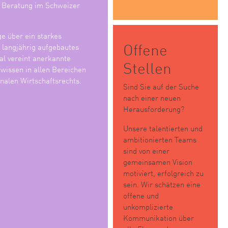
e Beratung im Schweizer
ge über ein starkes
Offene
n langjährig aufgebautes
l vereint anerkannte
Stellen
wissen in allen Bereichen
nalen Wirtschaftsrechts.
Sind Sie auf der Suche
nach einer neuen
Herausforderung?
Unsere talentierten und
ambitionierten Teams
sind von einer
gemeinsamen Vision
motiviert, erfolgreich zu
sein. Wir schätzen eine
offene und
unkomplizierte
Kommunikation über