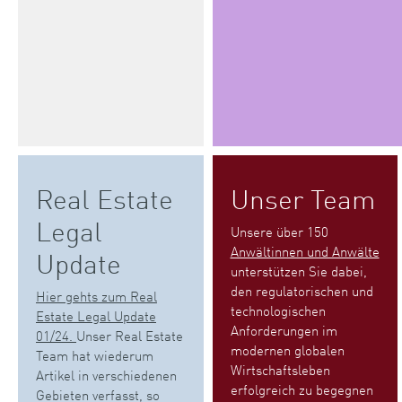
Real Estate
Unser Team
Legal
Unsere über 150
Anwältinnen und Anwälte
Update
unterstützen Sie dabei,
den regulatorischen und
Hier gehts zum Real
technologischen
Estate Legal Update
Anforderungen im
01/24.
Unser Real Estate
modernen globalen
Team hat wiederum
Wirtschaftsleben
Artikel in verschiedenen
erfolgreich zu begegnen
Gebieten verfasst, so