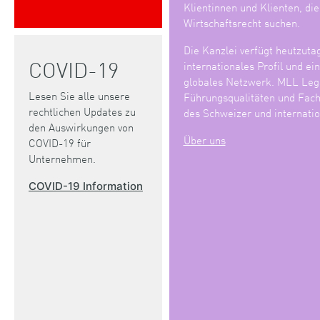
Klientinnen und Klienten, di
Wirtschaftsrecht suchen.
Die Kanzlei verfügt heutzuta
COVID-19
internationales Profil und ei
globales Netzwerk. MLL Lega
Lesen Sie alle unsere
Führungsqualitäten und Fach
rechtlichen Updates zu
des Schweizer und internatio
den Auswirkungen von
Über uns
COVID-19 für
Unternehmen.
COVID-19 Information