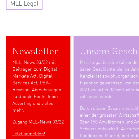
MLL Legal
Newsletter
Unsere Gesch
MLL-News 03/22 mit
MLL Legal ist eine führende
Beiträgen zum Digital
deren Geschichte bis ins Jah
Markets Act, Digital
Kanzlei ist sowohl organisch
Services Act, PBV-
Fusionen gewachsen, von den
Revision, Abmahnungen
2021 zwischen Meyerlustenb
zu Google Fonts, Inbox-
vollzogen wurde.
Adverting und vieles
Durch diesen Zusammenschlu
mehr.
einer der grössten Wirtschaf
Zugang MLL-News 03/22
über 150 Anwältinnen und Anw
Schweiz entwickelt. Auch zwe
Jetzt anmelden!
London und Madrid, bieten An