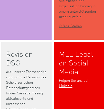
alle Ebenen der
Organisation hinweg in
einem unterstützenden
Arbeitsumfeld.
Offene Stellen
Revision
MLL Legal
DSG
on Social
Media
Auf unserer Themenseite
rund um die Revision des
Folgen Sie uns auf
Schweizerischen
LinkedIn
.
Datenschutzgesetzes
finden Sie regelmässig
aktualisierte und
umfassende
Informationen und