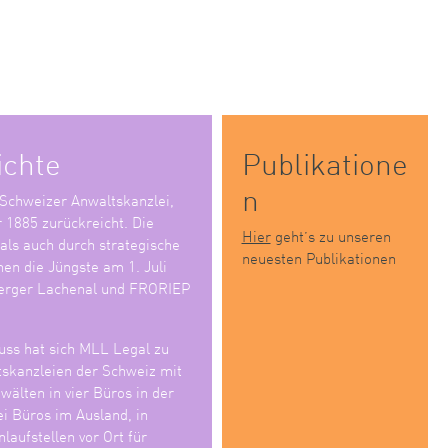
ichte
Publikatione
n
 Schweizer Anwaltskanzlei,
r 1885 zurückreicht. Die
Hier
geht’s zu unseren
 als auch durch strategische
neuesten Publikationen
en die Jüngste am 1. Juli
erger Lachenal und FRORIEP
ss hat sich MLL Legal zu
tskanzleien der Schweiz mit
älten in vier Büros in der
i Büros im Ausland, in
laufstellen vor Ort für