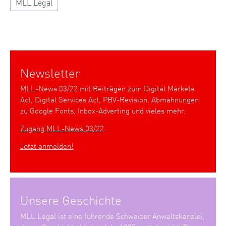
MLL Legal
Newsletter
MLL-News 03/22 mit Beiträgen zum Digital Markets
Act, Digital Services Act, PBV-Revision, Abmahnungen
zu Google Fonts, Inbox-Adverting und vieles mehr.
Zugang MLL-News 03/22
Jetzt anmelden!
Unsere Geschichte
MLL Legal ist eine führende Schweizer Anwaltskanzlei,