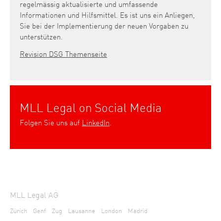
regelmässig aktualisierte und umfassende
Informationen und Hilfsmittel. Es ist uns ein Anliegen,
Sie bei der Implementierung der neuen Vorgaben zu
unterstützen.
Revision DSG Themenseite
MLL Legal on Social Media
Folgen Sie uns auf
LinkedIn
.
MLL Legal AG
Zürich
Genf
Zug
Lausanne
London
Madrid