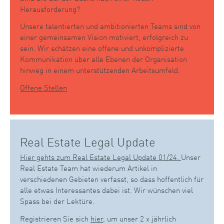
Herausforderung?
Unsere talentierten und ambitionierten Teams sind von
einer gemeinsamen Vision motiviert, erfolgreich zu
sein. Wir schätzen eine offene und unkomplizierte
Kommunikation über alle Ebenen der Organisation
hinweg in einem unterstützenden Arbeitsumfeld.
Offene Stellen
Real Estate Legal Update
Hier gehts zum Real Estate Legal Update 01/24.
Unser
Real Estate Team hat wiederum Artikel in
verschiedenen Gebieten verfasst, so dass hoffentlich für
alle etwas Interessantes dabei ist. Wir wünschen viel
Spass bei der Lektüre.
Registrieren Sie sich
hier
, um unser 2 x jährlich