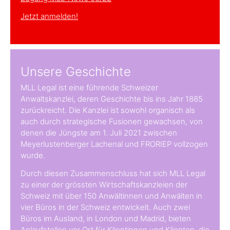
Jetzt anmelden!
Unsere Geschichte
MLL Legal ist eine führende Schweizer
Anwaltskanzlei, deren Geschichte bis ins Jahr 1885
zurückreicht. Die Kanzlei ist sowohl organisch als
auch durch strategische Fusionen gewachsen, von
denen die Jüngste am 1. Juli 2021 zwischen
Meyerlustenberger Lachenal und FRORIEP vollzogen
wurde.
Durch diesen Zusammenschluss hat sich MLL Legal
zu einer der grössten Wirtschaftskanzleien der
Schweiz mit über 150 Anwältinnen und Anwälten in
vier Büros in der Schweiz entwickelt. Auch zwei
Büros im Ausland, in London und Madrid, bieten
Anlaufstellen vor Ort für Klientinnen und Klienten, die