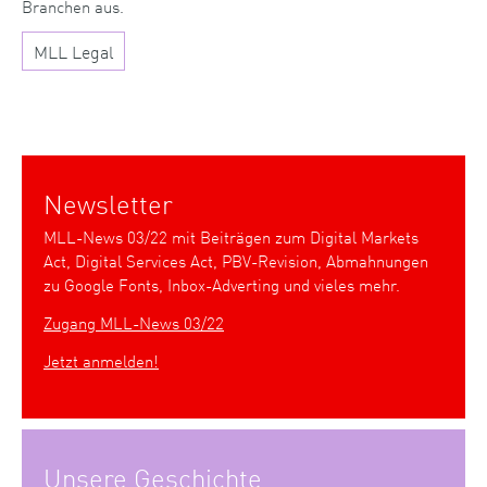
Branchen aus.
MLL Legal
Newsletter
MLL-News 03/22 mit Beiträgen zum Digital Markets
Act, Digital Services Act, PBV-Revision, Abmahnungen
zu Google Fonts, Inbox-Adverting und vieles mehr.
Zugang MLL-News 03/22
Jetzt anmelden!
Unsere Geschichte