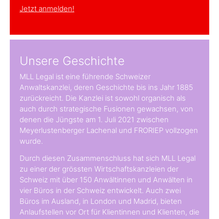
Jetzt anmelden!
Unsere Geschichte
MLL Legal ist eine führende Schweizer
Anwaltskanzlei, deren Geschichte bis ins Jahr 1885
zurückreicht. Die Kanzlei ist sowohl organisch als
auch durch strategische Fusionen gewachsen, von
denen die Jüngste am 1. Juli 2021 zwischen
Meyerlustenberger Lachenal und FRORIEP vollzogen
wurde.
Durch diesen Zusammenschluss hat sich MLL Legal
zu einer der grössten Wirtschaftskanzleien der
Schweiz mit über 150 Anwältinnen und Anwälten in
vier Büros in der Schweiz entwickelt. Auch zwei
Büros im Ausland, in London und Madrid, bieten
Anlaufstellen vor Ort für Klientinnen und Klienten, die