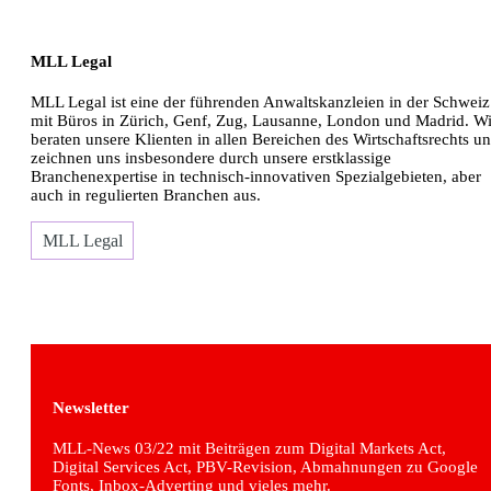
MLL Legal
MLL Legal ist eine der führenden Anwaltskanzleien in der Schweiz
mit Büros in Zürich, Genf, Zug, Lausanne, London und Madrid. Wi
beraten unsere Klienten in allen Bereichen des Wirtschaftsrechts u
zeichnen uns insbesondere durch unsere erstklassige
Branchenexpertise in technisch-innovativen Spezialgebieten, aber
auch in regulierten Branchen aus.
MLL Legal
Newsletter
MLL-News 03/22 mit Beiträgen zum Digital Markets Act,
Digital Services Act, PBV-Revision, Abmahnungen zu Google
Fonts, Inbox-Adverting und vieles mehr.