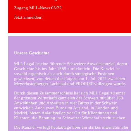
Zugang MLL-News 03/22
Jetzt anmelden!
Unsere Geschichte
MLL Legal ist eine führende Schweizer Anwaltskanzlei, deren
Geschichte bis ins Jahr 1885 zurückreicht. Die Kanzlei ist
sowohl organisch als auch durch strategische Fusionen
gewachsen, von denen die Jüngste am 1. Juli 2021 zwischen
Meyerlustenberger Lachenal und FRORIEP vollzogen wurde.
Durch diesen Zusammenschluss hat sich MLL Legal zu einer
der grössten Wirtschaftskanzleien der Schweiz mit über 150
Anwältinnen und Anwälten in vier Büros in der Schweiz
entwickelt. Auch zwei Büros im Ausland, in London und
Madrid, bieten Anlaufstellen vor Ort für Klientinnen und
Klienten, die Beratung im Schweizer Wirtschaftsrecht suchen.
Die Kanzlei verfügt heutzutage über ein starkes internationales