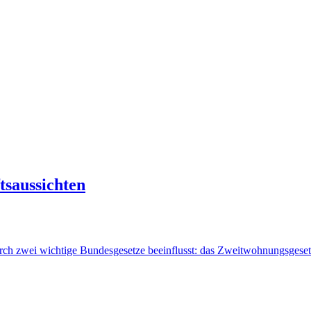
tsaussichten
urch zwei wichtige Bundesgesetze beeinflusst: das Zweitwohnungsges