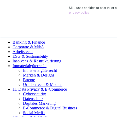
MLL uses cookies to best tailor c
DE
privacy policy
.
EN
FR
ES
Fachgruppen
Banking & Finance
Corporate & M&A
Arbeitsrecht
ESG & Sustainability
Insolvenz & Restrukturierung
Immaterialgüterrecht
Immaterialgüterrecht
Marken & Designs
Patente
Urheberrecht & Medien
IT, Data Privacy & E-Commerce
Cybersecurity
Datenschutz
Digitales Marketing
E-Commerce & Digital Business
Social Media