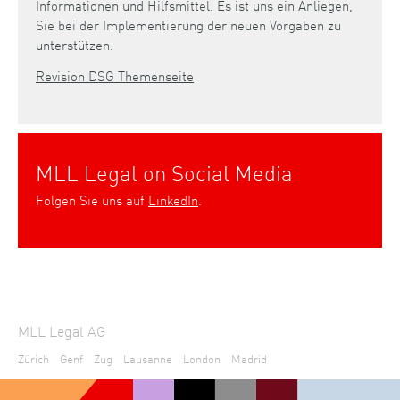
Informationen und Hilfsmittel. Es ist uns ein Anliegen,
Sie bei der Implementierung der neuen Vorgaben zu
unterstützen.
Revision DSG Themenseite
MLL Legal on Social Media
Folgen Sie uns auf
LinkedIn
.
MLL Legal AG
Zürich
Genf
Zug
Lausanne
London
Madrid