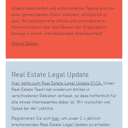
Unsere talentierten und ambitionierten Teams sind von
einer gemeinsamen Vision motiviert, erfolgreich zu
sein. Wir schätzen eine offene und unkomplizierte
Kommunikation über alle Ebenen der Organisation
hinweg in einem unterstützenden Arbeitsumfeld.
Offene Stellen
Real Estate Legal Update
Hier gehts zum Real Estate Legal Update 01/24.
Unser
Real Estate Team hat wiederum Artikel in
verschiedenen Gebieten verfasst, so dass hoffentlich für
alle etwas Interessantes dabei ist. Wir wünschen viel
Spass bei der Lektüre.
Registrieren Sie sich
hier
, um unser 2 x jährlich
erscheinendes Real Estate Legal Update zu erhalten.