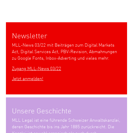
Newsletter
MLL-News 03/22 mit Beiträgen zum Digital Markets
Act, Digital Services Act, PBV-Revision, Abmahnungen
zu Google Fonts, Inbox-Adverting und vieles mehr.
Zugang MLL-News 03/22
Jetzt anmelden!
Unsere Geschichte
MLL Legal ist eine führende Schweizer Anwaltskanzlei,
deren Geschichte bis ins Jahr 1885 zurückreicht. Die
Kanzlei ist sowohl organisch als auch durch