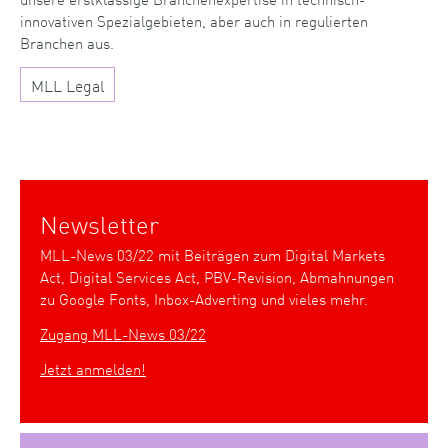
innovativen Spezialgebieten, aber auch in regulierten
Branchen aus.
MLL Legal
Newsletter
MLL-News 03/22 mit Beiträgen zum Digital Markets
Act, Digital Services Act, PBV-Revision, Abmahnungen
zu Google Fonts, Inbox-Adverting und vieles mehr.
Zugang MLL-News 03/22
Jetzt anmelden!