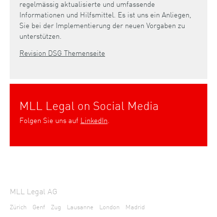
regelmässig aktualisierte und umfassende
Informationen und Hilfsmittel. Es ist uns ein Anliegen,
Sie bei der Implementierung der neuen Vorgaben zu
unterstützen.
Revision DSG Themenseite
MLL Legal on Social Media
Folgen Sie uns auf
LinkedIn
.
MLL Legal AG
Zürich
Genf
Zug
Lausanne
London
Madrid