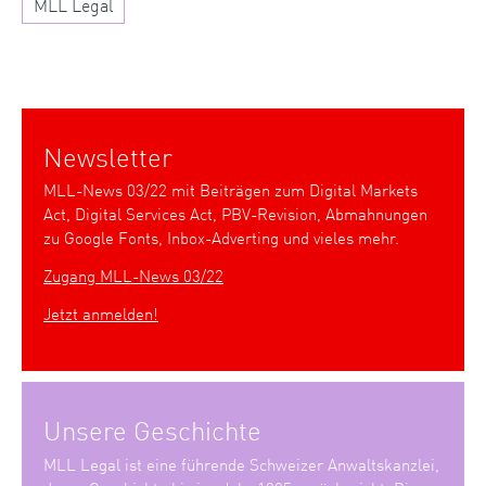
MLL Legal
Newsletter
MLL-News 03/22 mit Beiträgen zum Digital Markets
Act, Digital Services Act, PBV-Revision, Abmahnungen
zu Google Fonts, Inbox-Adverting und vieles mehr.
Zugang MLL-News 03/22
Jetzt anmelden!
Unsere Geschichte
MLL Legal ist eine führende Schweizer Anwaltskanzlei,