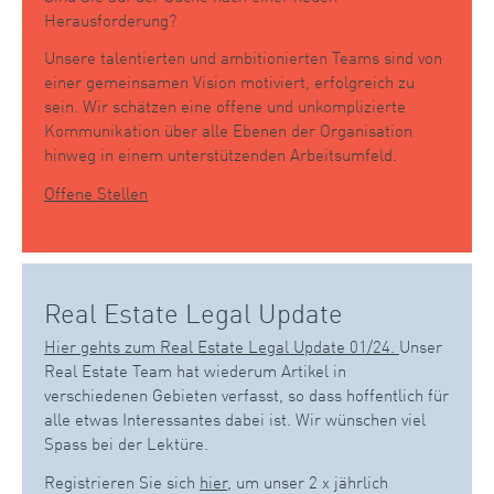
Herausforderung?
Unsere talentierten und ambitionierten Teams sind von
einer gemeinsamen Vision motiviert, erfolgreich zu
sein. Wir schätzen eine offene und unkomplizierte
Kommunikation über alle Ebenen der Organisation
hinweg in einem unterstützenden Arbeitsumfeld.
Offene Stellen
Real Estate Legal Update
Hier gehts zum Real Estate Legal Update 01/24.
Unser
Real Estate Team hat wiederum Artikel in
verschiedenen Gebieten verfasst, so dass hoffentlich für
alle etwas Interessantes dabei ist. Wir wünschen viel
Spass bei der Lektüre.
Registrieren Sie sich
hier
, um unser 2 x jährlich