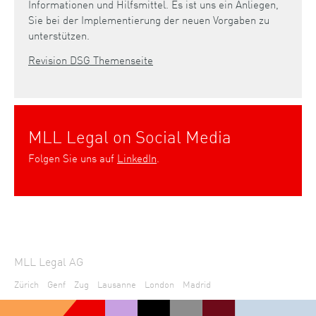
Informationen und Hilfsmittel. Es ist uns ein Anliegen,
Sie bei der Implementierung der neuen Vorgaben zu
unterstützen.
Revision DSG Themenseite
MLL Legal on Social Media
Folgen Sie uns auf
LinkedIn
.
MLL Legal AG
Zürich
Genf
Zug
Lausanne
London
Madrid