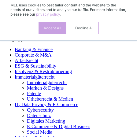
MLL uses cookies to best tailor content and the website to the
needs of our visitors and to analyse our traffic. For more information,
DE
please see our
privacy policy
.
EN
FR
ES
Accept All
Decline All
Fachgruppen
Banking & Finance
Corporate & M&A
Arbeitsrecht
ESG & Sustainability
Insolvenz & Restrukturierung
Immaterialgüterrecht
Immaterialgüterrecht
Marken & Designs
Patente
Urheberrecht & Medien
IT, Data Privacy & E-Commerce
Cybersecurity
Datenschutz
Digitales Marketing
E-Commerce & Digital Business
Social Media