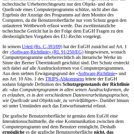
tschechische Urheberrechtsgesetz nur den Objekt- und den
Quellcode eines Computerprogramms schütze, nicht aber das
Ergebnis der Anzeige des Programms auf dem Monitor des
Computers, da die Benutzeroberfläche nur vom Schutz gegen den
unlauteren Wettbewerb erfasst werde. Das zweitinstanzliche
tschechische Gericht hat in der Folge dem EuGH Fragen zu den
diesbezüglichen Vorgaben des EU-Rechts vorgelegt.
In seinem
Urteil (Rs. C-393/09)
hat der EuGH zunächst auf Art. 1
der
«Software-Richtlinie» (RL 91/250/EG)
hingewiesen, wonach
Computerprogramme urheberrechtlich als literarische Werke im
Sinne der Berner Übereinkunft geschützt sind. Der Schutz erstreckt
sich dabei auf alle Ausdrucksformen von Computerprogrammen.
Aus dem siebten Erwägungsgrund der «
Software-Richtlinie
» und
aus Art. 10 Abs. 1 des
TRIPS-Abkommens
leitete der EuGH
sodann folgende Definition des
Schutzgegenstands der Richtlinie
ab: «
das Computergrogramm in allen seinen Ausdrucksformen, die
es erlauben, es in den verschiedenen Datenverarbeitungssprachen,
wie Quellcode und Objektcode, zu vervielfältigen
«. Darüber hinaus
sei unter Umständen auch das Entwurfsmaterial erfasst.
Die grafische Benutzeroberfläche ist gemäss dem EuGH eine
Interaktionsschnittstelle, die eine Kommunikation zwischen dem
Computerprogramm und dem Benutzer ermöglicht. Deshalb
ermögliche
es die grafische Benutzeroberfläche
nicht, das