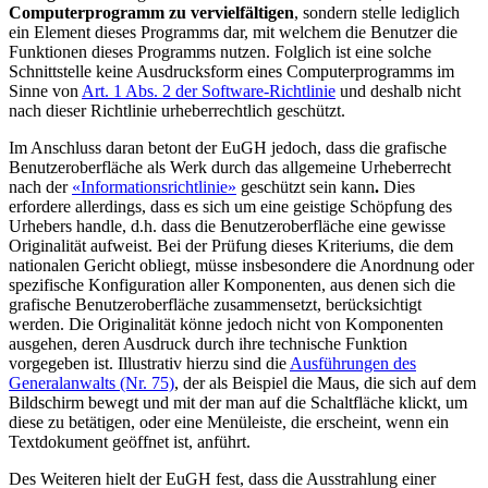
Computerprogramm zu vervielfältigen
, sondern stelle lediglich
ein Element dieses Programms dar, mit welchem die Benutzer die
Funktionen dieses Programms nutzen. Folglich ist eine solche
Schnittstelle keine Ausdrucksform eines Computerprogramms im
Sinne von
Art. 1 Abs. 2 der Software-Richtlinie
und deshalb nicht
nach dieser Richtlinie urheberrechtlich geschützt.
Im Anschluss daran betont der EuGH jedoch, dass die grafische
Benutzeroberfläche als Werk durch das allgemeine Urheberrecht
nach der
«Informationsrichtlinie»
geschützt sein kann
.
Dies
erfordere allerdings, dass es sich um eine geistige Schöpfung des
Urhebers handle, d.h. dass die Benutzeroberfläche eine gewisse
Originalität aufweist. Bei der Prüfung dieses Kriteriums, die dem
nationalen Gericht obliegt, müsse insbesondere die Anordnung oder
spezifische Konfiguration aller Komponenten, aus denen sich die
grafische Benutzeroberfläche zusammensetzt, berücksichtigt
werden. Die Originalität könne jedoch nicht von Komponenten
ausgehen, deren Ausdruck durch ihre technische Funktion
vorgegeben ist. Illustrativ hierzu sind die
Ausführungen des
Generalanwalts (Nr. 75)
, der als Beispiel die Maus, die sich auf dem
Bildschirm bewegt und mit der man auf die Schaltfläche klickt, um
diese zu betätigen, oder eine Menüleiste, die erscheint, wenn ein
Textdokument geöffnet ist, anführt.
Des Weiteren hielt der EuGH fest, dass die Ausstrahlung einer