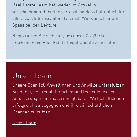
Real Estate Team hat wiederum Artikel in
verschiedenen Gebieten verfasst, so dass hoffentlich für
alle etwas Interessantes dabei ist. Wir wünschen viel
Spass bei der Lektüre.
Registrieren Sie sich
hier
, um unser 2 x jährlich
erscheinendes Real Estate Legal Update zu erhalten.
Unser Team
Unsere über 150
Anwältinnen und Anwälte
unterstützen
Sie dabei, den regulatorischen und technologischen
Anforderungen im modernen globalen Wirtschaftsleben
erfolgreich zu begegnen und ihre wirtschaftlichen
Chancen zu nutzen.
Unser Team