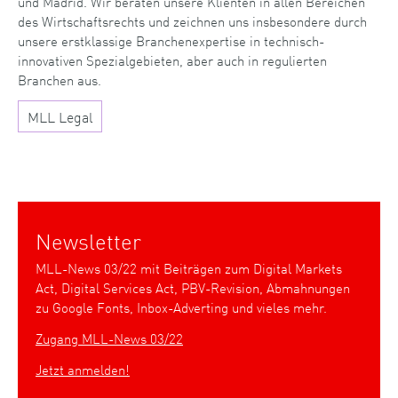
und Madrid. Wir beraten unsere Klienten in allen Bereichen
des Wirtschaftsrechts und zeichnen uns insbesondere durch
unsere erstklassige Branchenexpertise in technisch-
innovativen Spezialgebieten, aber auch in regulierten
Branchen aus.
MLL Legal
Newsletter
MLL-News 03/22 mit Beiträgen zum Digital Markets
Act, Digital Services Act, PBV-Revision, Abmahnungen
zu Google Fonts, Inbox-Adverting und vieles mehr.
Zugang MLL-News 03/22
Jetzt anmelden!