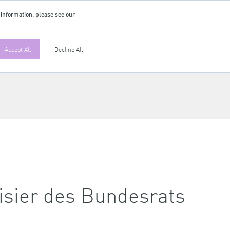
 information, please see our
DE
Accept All
Decline All
isier des Bundesrats