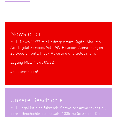
Newsletter
MLL-News 03/22 mit Beiträgen zum Digital Markets
Act, Digital Services Act, PBV-Revision, Abmahnungen
zu Google Fonts, Inbox-Adverting und vieles mehr.
Zugang MLL-News 03/22
Jetzt anmelden!
Unsere Geschichte
MLL Legal ist eine führende Schweizer Anwaltskanzlei,
deren Geschichte bis ins Jahr 1885 zurückreicht. Die