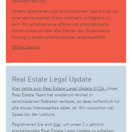
Herausforderung?
Unsere talentierten und ambitionierten Teams sind von
einer gemeinsamen Vision motiviert, erfolgreich zu
sein. Wir schätzen eine offene und unkomplizierte
Kommunikation über alle Ebenen der Organisation
hinweg in einem unterstützenden Arbeitsumfeld.
Offene Stellen
Real Estate Legal Update
Hier gehts zum Real Estate Legal Update 01/24.
Unser
Real Estate Team hat wiederum Artikel in
verschiedenen Gebieten verfasst, so dass hoffentlich für
alle etwas Interessantes dabei ist. Wir wünschen viel
Spass bei der Lektüre.
Registrieren Sie sich
hier
, um unser 2 x jährlich
erscheinendes Real Estate Legal Update zu erhalten.