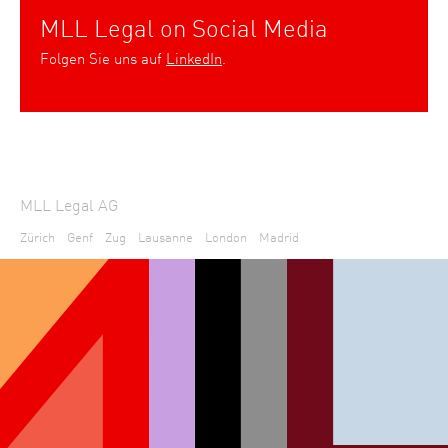
MLL Legal on Social Media
Folgen Sie uns auf
LinkedIn
.
MLL Legal AG
Zürich
Genf
Zug
Lausanne
London
Madrid