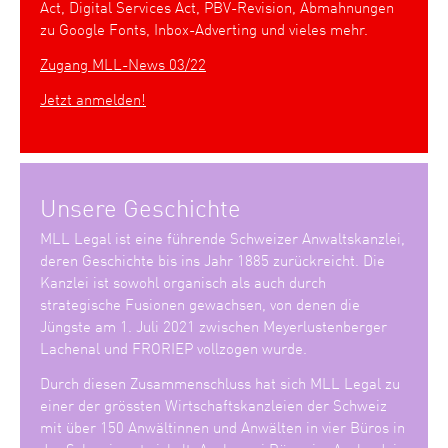
Act, Digital Services Act, PBV-Revision, Abmahnungen
zu Google Fonts, Inbox-Adverting und vieles mehr.
Zugang MLL-News 03/22
Jetzt anmelden!
Unsere Geschichte
MLL Legal ist eine führende Schweizer Anwaltskanzlei,
deren Geschichte bis ins Jahr 1885 zurückreicht. Die
Kanzlei ist sowohl organisch als auch durch
strategische Fusionen gewachsen, von denen die
Jüngste am 1. Juli 2021 zwischen Meyerlustenberger
Lachenal und FRORIEP vollzogen wurde.
Durch diesen Zusammenschluss hat sich MLL Legal zu
einer der grössten Wirtschaftskanzleien der Schweiz
mit über 150 Anwältinnen und Anwälten in vier Büros in