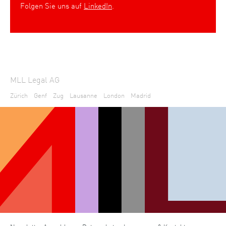
Folgen Sie uns auf
LinkedIn
.
MLL Legal AG
Zürich
Genf
Zug
Lausanne
London
Madrid