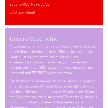
Zugang MLL-News 03/22
Jetzt anmelden!
Unsere Geschichte
MLL Legal ist eine führende Schweizer Anwaltskanzlei,
deren Geschichte bis ins Jahr 1885 zurückreicht. Die
Kanzlei ist sowohl organisch als auch durch
strategische Fusionen gewachsen, von denen die
Jüngste am 1. Juli 2021 zwischen Meyerlustenberger
Lachenal und FRORIEP vollzogen wurde.
Durch diesen Zusammenschluss hat sich MLL Legal zu
einer der grössten Wirtschaftskanzleien der Schweiz
mit über 150 Anwältinnen und Anwälten in vier Büros in
der Schweiz entwickelt. Auch zwei Büros im Ausland, in
London und Madrid, bieten Anlaufstellen vor Ort für
Klientinnen und Klienten, die Beratung im Schweizer