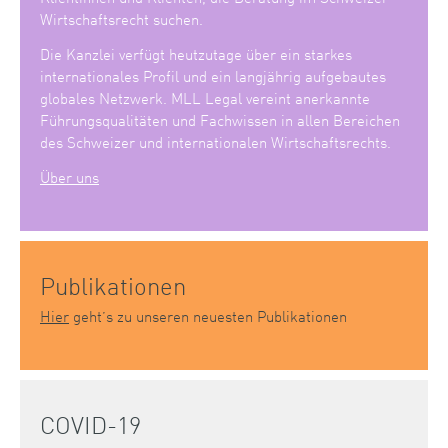
Wirtschaftsrecht suchen.
Die Kanzlei verfügt heutzutage über ein starkes
internationales Profil und ein langjährig aufgebautes
globales Netzwerk. MLL Legal vereint anerkannte
Führungsqualitäten und Fachwissen in allen Bereichen
des Schweizer und internationalen Wirtschaftsrechts.
Über uns
Publikationen
Hier
geht’s zu unseren neuesten Publikationen
COVID-19