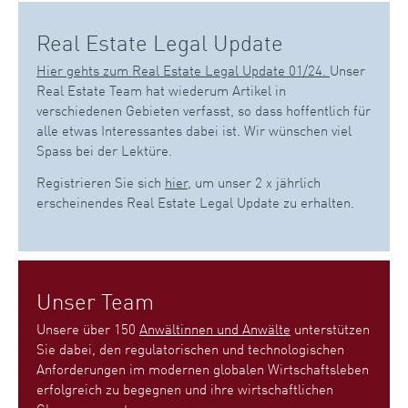
Real Estate Legal Update
Hier gehts zum Real Estate Legal Update 01/24.
Unser
Real Estate Team hat wiederum Artikel in
verschiedenen Gebieten verfasst, so dass hoffentlich für
alle etwas Interessantes dabei ist. Wir wünschen viel
Spass bei der Lektüre.
Registrieren Sie sich
hier
, um unser 2 x jährlich
erscheinendes Real Estate Legal Update zu erhalten.
Unser Team
Unsere über 150
Anwältinnen und Anwälte
unterstützen
Sie dabei, den regulatorischen und technologischen
Anforderungen im modernen globalen Wirtschaftsleben
erfolgreich zu begegnen und ihre wirtschaftlichen