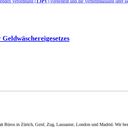
renden Verordnung (
TJPV
) vorgestellt und die Vernehmlassung über si
r Geldwäschereigesetzes
t Büros in Zürich, Genf, Zug, Lausanne, London und Madrid. Wir berat