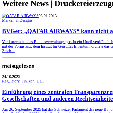
Weitere News | Druckereierzeug
08.01.2013
Marken & Designs
BVGer: „QATAR AIRWAYS“ kann nicht al
Vor kurzem hat das Bundesverwaltungsgericht ein Urteil veröffentl
mit der Vorinstanz, dem Institut für Geistiges Eigentum, ordnete das
Zeich…
meistgelesen
24.10.2025
Regulatory, FinTech, DLT
Einführung eines zentralen Transparenzreg
Gesellschaften und anderen Rechtseinheit
Am 26. September 2025 hat das Schweizer Parlament das neue Bundesges