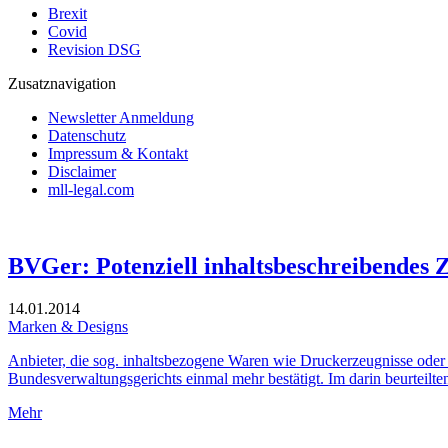
Brexit
Covid
Revision DSG
Zusatznavigation
Newsletter Anmeldung
Datenschutz
Impressum & Kontakt
Disclaimer
mll-legal.com
BVGer: Potenziell inhaltsbeschreibendes 
14.01.2014
Marken & Designs
Anbieter, die sog. inhaltsbezogene Waren wie Druckerzeugnisse oder 
Bundesverwaltungsgerichts einmal mehr bestätigt. Im darin beurteil
Mehr