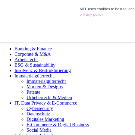
MLL uses cookies to best tailor c
DE
privacy policy
.
EN
FR
ES
Fachgruppen
Banking & Finance
Corporate & M&A
Arbeitsrecht
ESG & Sustainability
Insolvenz & Restrukturierung
Immaterialgüterrecht
Immaterialgüterrecht
Marken & Designs
Patente
Urheberrecht & Medien
IT, Data Privacy & E-Commerce
Cybersecurity
Datenschutz
Digitales Marketing
E-Commerce & Digital Business
Social Media