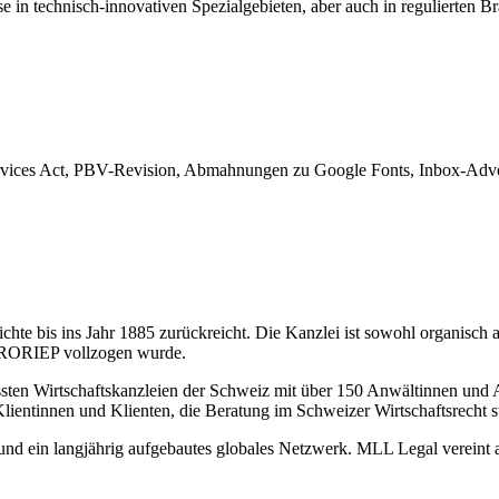
e in technisch-innovativen Spezialgebieten, aber auch in regulierten B
rvices Act, PBV-Revision, Abmahnungen zu Google Fonts, Inbox-Adver
hte bis ins Jahr 1885 zurückreicht. Die Kanzlei ist sowohl organisch 
 FRORIEP vollzogen wurde.
sten Wirtschaftskanzleien der Schweiz mit über 150 Anwältinnen und A
Klientinnen und Klienten, die Beratung im Schweizer Wirtschaftsrecht 
il und ein langjährig aufgebautes globales Netzwerk. MLL Legal verein