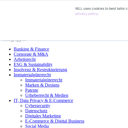
MLL uses cookies to best tailor c
DE
privacy policy
.
EN
FR
ES
Fachgruppen
Banking & Finance
Corporate & M&A
Arbeitsrecht
ESG & Sustainability
Insolvenz & Restrukturierung
Immaterialgüterrecht
Immaterialgüterrecht
Marken & Designs
Patente
Urheberrecht & Medien
IT, Data Privacy & E-Commerce
Cybersecurity
Datenschutz
Digitales Marketing
E-Commerce & Digital Business
Social Media