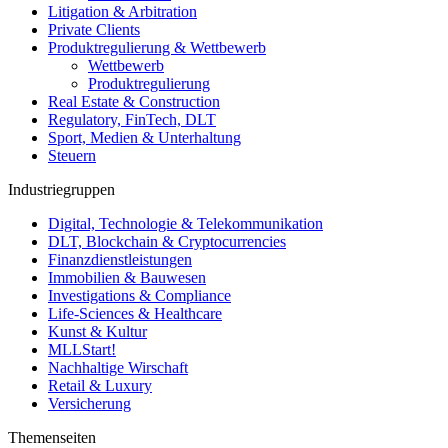
Litigation & Arbitration
Private Clients
Produktregulierung & Wettbewerb
Wettbewerb
Produktregulierung
Real Estate & Construction
Regulatory, FinTech, DLT
Sport, Medien & Unterhaltung
Steuern
Industriegruppen
Digital, Technologie & Telekommunikation
DLT, Blockchain & Cryptocurrencies
Finanzdienstleistungen
Immobilien & Bauwesen
Investigations & Compliance
Life-Sciences & Healthcare
Kunst & Kultur
MLLStart!
Nachhaltige Wirschaft
Retail & Luxury
Versicherung
Themenseiten