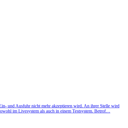
in- und Ausfuhr nicht mehr akzeptieren wird. An ihrer Stelle wird
, sowohl im Livesystem als auch in einem Testsystem. Betrof…