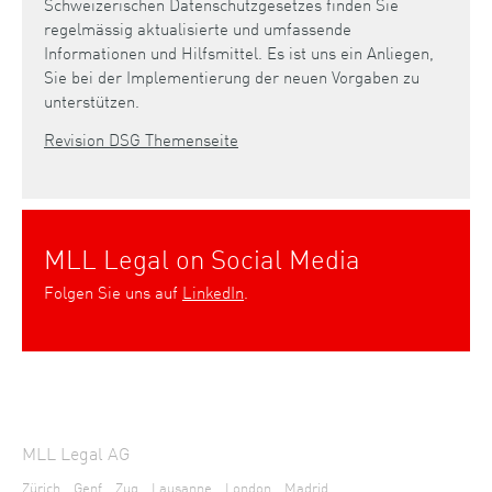
Schweizerischen Datenschutzgesetzes finden Sie
regelmässig aktualisierte und umfassende
Informationen und Hilfsmittel. Es ist uns ein Anliegen,
Sie bei der Implementierung der neuen Vorgaben zu
unterstützen.
Revision DSG Themenseite
MLL Legal on Social Media
Folgen Sie uns auf
LinkedIn
.
MLL Legal AG
Zürich
Genf
Zug
Lausanne
London
Madrid