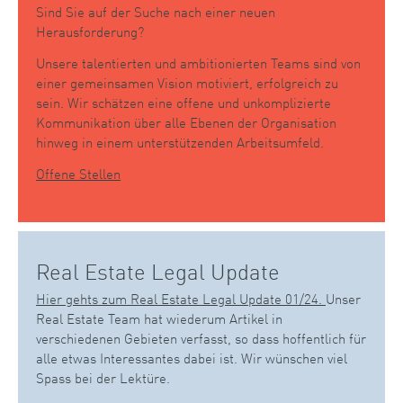
Sind Sie auf der Suche nach einer neuen
Herausforderung?
Unsere talentierten und ambitionierten Teams sind von
einer gemeinsamen Vision motiviert, erfolgreich zu
sein. Wir schätzen eine offene und unkomplizierte
Kommunikation über alle Ebenen der Organisation
hinweg in einem unterstützenden Arbeitsumfeld.
Offene Stellen
Real Estate Legal Update
Hier gehts zum Real Estate Legal Update 01/24.
Unser
Real Estate Team hat wiederum Artikel in
verschiedenen Gebieten verfasst, so dass hoffentlich für
alle etwas Interessantes dabei ist. Wir wünschen viel
Spass bei der Lektüre.