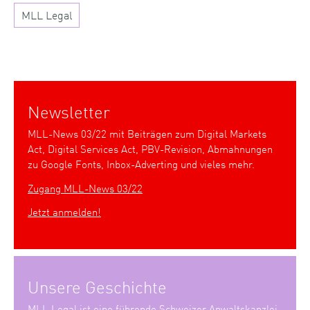
MLL Legal
Newsletter
MLL-News 03/22 mit Beiträgen zum Digital Markets
Act, Digital Services Act, PBV-Revision, Abmahnungen
zu Google Fonts, Inbox-Adverting und vieles mehr.
Zugang MLL-News 03/22
Jetzt anmelden!
Unsere Geschichte
MLL Legal ist eine führende Schweizer Anwaltskanzlei,