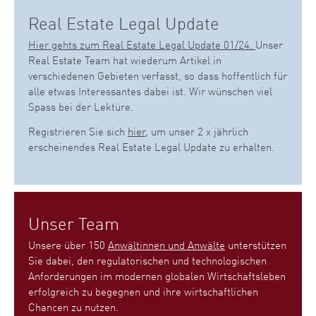
Real Estate Legal Update
Hier gehts zum Real Estate Legal Update 01/24.
Unser
Real Estate Team hat wiederum Artikel in
verschiedenen Gebieten verfasst, so dass hoffentlich für
alle etwas Interessantes dabei ist. Wir wünschen viel
Spass bei der Lektüre.
Registrieren Sie sich
hier
, um unser 2 x jährlich
erscheinendes Real Estate Legal Update zu erhalten.
Unser Team
Unsere über 150
Anwältinnen und Anwälte
unterstützen
Sie dabei, den regulatorischen und technologischen
Anforderungen im modernen globalen Wirtschaftsleben
erfolgreich zu begegnen und ihre wirtschaftlichen
Chancen zu nutzen.