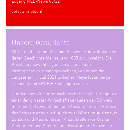
Zugang MLL-News 03/22
Jetzt anmelden!
Unsere Geschichte
MLL Legal ist eine führende Schweizer Anwaltskanzlei,
deren Geschichte bis ins Jahr 1885 zurückreicht. Die
Kanzlei ist sowohl organisch als auch durch
strategische Fusionen gewachsen, von denen die
Jüngste am 1. Juli 2021 zwischen Meyerlustenberger
Lachenal und FRORIEP vollzogen wurde.
Durch diesen Zusammenschluss hat sich MLL Legal zu
einer der grössten Wirtschaftskanzleien der Schweiz
mit über 150 Anwältinnen und Anwälten in vier Büros in
der Schweiz entwickelt. Auch zwei Büros im Ausland, in
London und Madrid, bieten Anlaufstellen vor Ort für
Klientinnen und Klienten, die Beratung im Schweizer