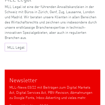
MLL Legal ist eine der führenden Anwaltskanzleien in der
Schweiz mit Büros in Zürich, Genf, Zug, Lausanne, London
und Madrid. Wir beraten unsere Klienten in allen Bereichen
des Wirtschaftsrechts und zeichnen uns insbesondere durch
unsere erstklassige Branchenexpertise in technisch-
innovativen Spezialgebieten, aber auch in regulierten
Branchen aus.
MLL Legal
Newsletter
MLL-News 03/22 mit Beiträgen zum Digital Markets
Act, Digital Services Act, PBV-Revision, Abmahnungen
zu Google Fonts, Inbox-Adverting und vieles mehr.