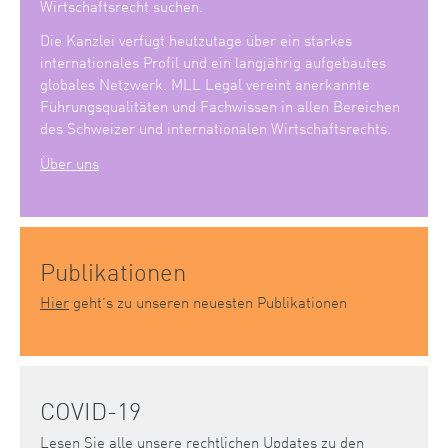
Wirtschaftsrecht suchen.
Die Kanzlei verfügt heutzutage über ein starkes
internationales Profil und ein langjährig aufgebautes
globales Netzwerk. MLL Legal vereint anerkannte
Führungsqualitäten und Fachwissen in allen Bereichen
des Schweizer und internationalen Wirtschaftsrechts.
Über uns
Publikationen
Hier
geht’s zu unseren neuesten Publikationen
COVID-19
Lesen Sie alle unsere rechtlichen Updates zu den