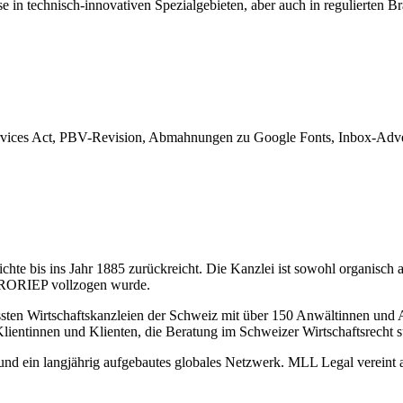
e in technisch-innovativen Spezialgebieten, aber auch in regulierten B
rvices Act, PBV-Revision, Abmahnungen zu Google Fonts, Inbox-Adver
hte bis ins Jahr 1885 zurückreicht. Die Kanzlei ist sowohl organisch 
 FRORIEP vollzogen wurde.
sten Wirtschaftskanzleien der Schweiz mit über 150 Anwältinnen und A
Klientinnen und Klienten, die Beratung im Schweizer Wirtschaftsrecht 
il und ein langjährig aufgebautes globales Netzwerk. MLL Legal verein