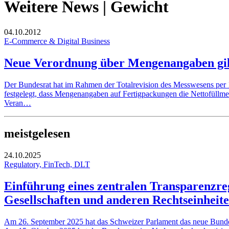
Weitere News | Gewicht
04.10.2012
E-Commerce & Digital Business
Neue Verordnung über Mengenangaben gilt
Der Bundesrat hat im Rahmen der Totalrevision des Messwesens per 
festgelegt, dass Mengenangaben auf Fertigpackungen die Nettofüllm
Veran…
meistgelesen
24.10.2025
Regulatory, FinTech, DLT
Einführung eines zentralen Transparenzreg
Gesellschaften und anderen Rechtseinheit
Am 26. September 2025 hat das Schweizer Parlament das neue Bundesges