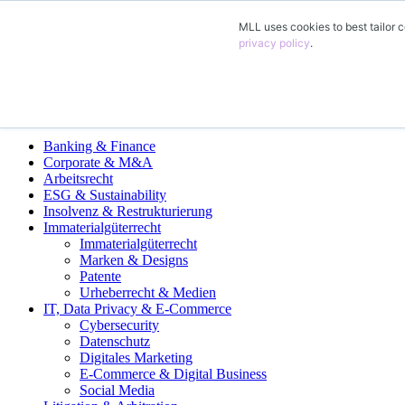
MLL uses cookies to best tailor c
DE
privacy policy
.
EN
FR
ES
Fachgruppen
Banking & Finance
Corporate & M&A
Arbeitsrecht
ESG & Sustainability
Insolvenz & Restrukturierung
Immaterialgüterrecht
Immaterialgüterrecht
Marken & Designs
Patente
Urheberrecht & Medien
IT, Data Privacy & E-Commerce
Cybersecurity
Datenschutz
Digitales Marketing
E-Commerce & Digital Business
Social Media