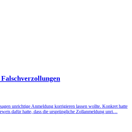
Falschverzollungen
agen unrichtige Anmeldung korrigieren lassen wollte. Konkret hatte
Beweis dafür hatte, dass die ursprüngliche Zollanmeldung unri…