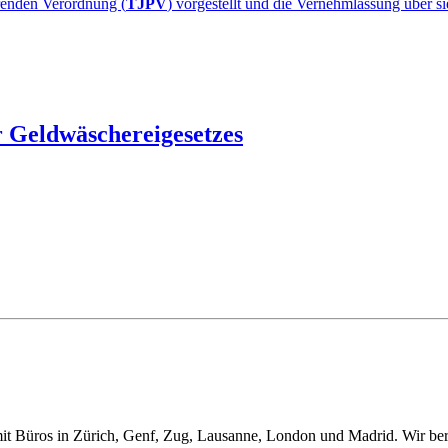
renden Verordnung (
TJPV
) vorgestellt und die Vernehmlassung über si
r Geldwäschereigesetzes
t Büros in Zürich, Genf, Zug, Lausanne, London und Madrid. Wir berat