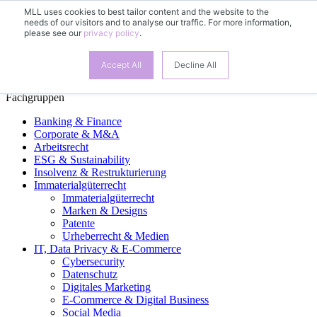
MLL uses cookies to best tailor content and the website to the
needs of our visitors and to analyse our traffic. For more information,
DE
please see our
privacy policy
.
EN
FR
ES
Accept All
Decline All
Fachgruppen
Banking & Finance
Corporate & M&A
Arbeitsrecht
ESG & Sustainability
Insolvenz & Restrukturierung
Immaterialgüterrecht
Immaterialgüterrecht
Marken & Designs
Patente
Urheberrecht & Medien
IT, Data Privacy & E-Commerce
Cybersecurity
Datenschutz
Digitales Marketing
E-Commerce & Digital Business
Social Media