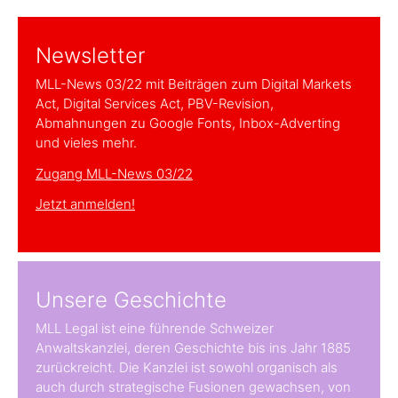
Newsletter
MLL-News 03/22 mit Beiträgen zum Digital Markets
Act, Digital Services Act, PBV-Revision,
Abmahnungen zu Google Fonts, Inbox-Adverting
und vieles mehr.
Zugang MLL-News 03/22
Jetzt anmelden!
Unsere Geschichte
MLL Legal ist eine führende Schweizer
Anwaltskanzlei, deren Geschichte bis ins Jahr 1885
zurückreicht. Die Kanzlei ist sowohl organisch als
auch durch strategische Fusionen gewachsen, von