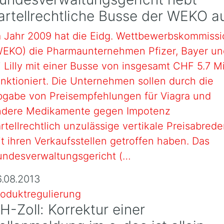
artellrechtliche Busse der WEKO a
m Jahr 2009 hat die Eidg. Wettbewerbskommissi
WEKO) die Pharmaunternehmen Pfizer, Bayer un
i Lilly mit einer Busse von insgesamt CHF 5.7 M
nktioniert. Die Unternehmen sollen durch die
bgabe von Preisempfehlungen für Viagra und
ndere Medikamente gegen Impotenz
rtellrechtlich unzulässige vertikale Preisabred
t ihren Verkaufsstellen getroffen haben. Das
undesverwaltungsgericht (…
6.08.2013
roduktregulierung
H-Zoll: Korrektur einer