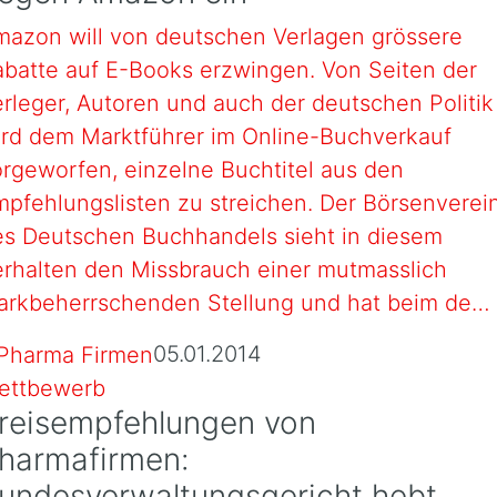
mazon will von deutschen Verlagen grössere
batte auf E-Books erzwingen. Von Seiten der
rleger, Autoren und auch der deutschen Politik
ird dem Marktführer im Online-Buchverkauf
rgeworfen, einzelne Buchtitel aus den
pfehlungslisten zu streichen. Der Börsenverei
es Deutschen Buchhandels sieht in diesem
erhalten den Missbrauch einer mutmasslich
arkbeherrschenden Stellung und hat beim de…
05.01.2014
ettbewerb
reisempfehlungen von
harmafirmen:
undesverwaltungsgericht hebt