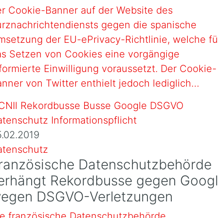
er Cookie-Banner auf der Website des
urznachrichtendiensts gegen die spanische
setzung der EU-ePrivacy-Richtlinie, welche fü
as Setzen von Cookies eine vorgängige
formierte Einwilligung voraussetzt. Der Cookie-
nner von Twitter enthielt jedoch lediglich…
5.02.2019
atenschutz
ranzösische Datenschutzbehörde
erhängt Rekordbusse gegen Goog
egen DSGVO-Verletzungen
ie französische Datenschutzbehörde