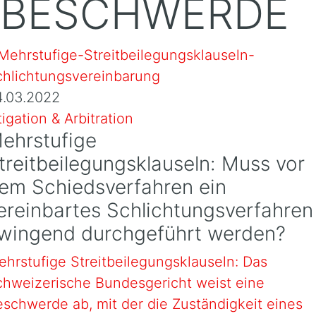
BESCHWERDE
4.03.2022
tigation & Arbitration
ehrstufige
treitbeilegungsklauseln: Muss vor
em Schiedsverfahren ein
ereinbartes Schlichtungsverfahren
wingend durchgeführt werden?
hrstufige Streitbeilegungsklauseln: Das
chweizerische Bundesgericht weist eine
schwerde ab, mit der die Zuständigkeit eines