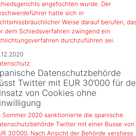
chiedsgerichts angefochten wurde. Der
schwerdeführer hatte sich in
chtsmissbräuchlicher Weise darauf berufen, da
or dem Schiedsverfahren zwingend ein
hlichtungsverfahren durchzuführen sei.
.12.2020
atenschutz
panische Datenschutzbehörde
üsst Twitter mit EUR 30’000 für d
insatz von Cookies ohne
inwilligung
m Sommer 2020 sanktionierte die spanische
atenschutzbehörde Twitter mit einer Busse von
R 30’000. Nach Ansicht der Behörde verstiess