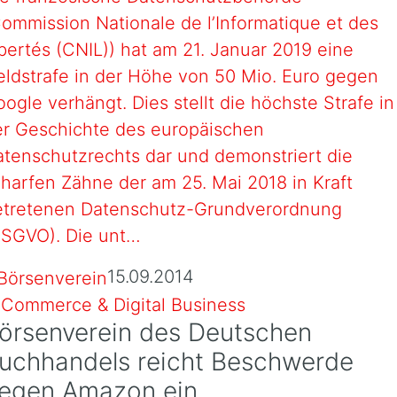
ommission Nationale de l’Informatique et des
bertés (CNIL)) hat am 21. Januar 2019 eine
ldstrafe in der Höhe von 50 Mio. Euro gegen
ogle verhängt. Dies stellt die höchste Strafe in
er Geschichte des europäischen
tenschutzrechts dar und demonstriert die
harfen Zähne der am 25. Mai 2018 in Kraft
etretenen Datenschutz-Grundverordnung
DSGVO). Die unt…
15.09.2014
-Commerce & Digital Business
örsenverein des Deutschen
uchhandels reicht Beschwerde
egen Amazon ein