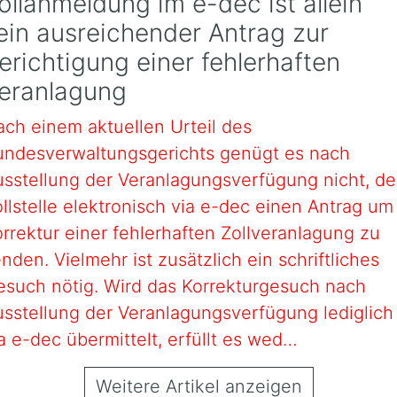
ollanmeldung im e-dec ist allein
ein ausreichender Antrag zur
erichtigung einer fehlerhaften
eranlagung
ch einem aktuellen Urteil des
undesverwaltungsgerichts genügt es nach
sstellung der Veranlagungsverfügung nicht, de
llstelle elektronisch via e-dec einen Antrag um
rrektur einer fehlerhaften Zollveranlagung zu
nden. Vielmehr ist zusätzlich ein schriftliches
esuch nötig. Wird das Korrekturgesuch nach
sstellung der Veranlagungsverfügung lediglich
a e-dec übermittelt, erfüllt es wed…
Weitere Artikel anzeigen