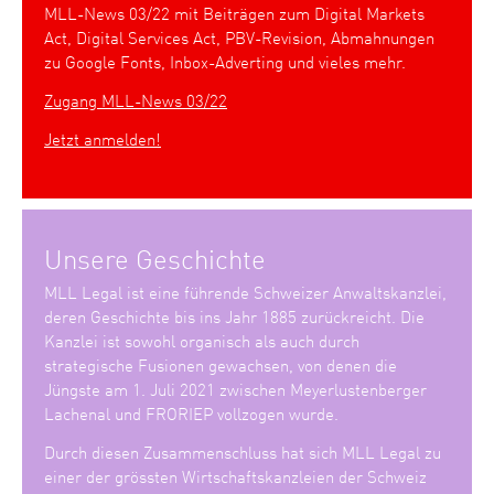
MLL-News 03/22 mit Beiträgen zum Digital Markets
Act, Digital Services Act, PBV-Revision, Abmahnungen
zu Google Fonts, Inbox-Adverting und vieles mehr.
Zugang MLL-News 03/22
Jetzt anmelden!
Unsere Geschichte
MLL Legal ist eine führende Schweizer Anwaltskanzlei,
deren Geschichte bis ins Jahr 1885 zurückreicht. Die
Kanzlei ist sowohl organisch als auch durch
strategische Fusionen gewachsen, von denen die
Jüngste am 1. Juli 2021 zwischen Meyerlustenberger
Lachenal und FRORIEP vollzogen wurde.
Durch diesen Zusammenschluss hat sich MLL Legal zu
einer der grössten Wirtschaftskanzleien der Schweiz