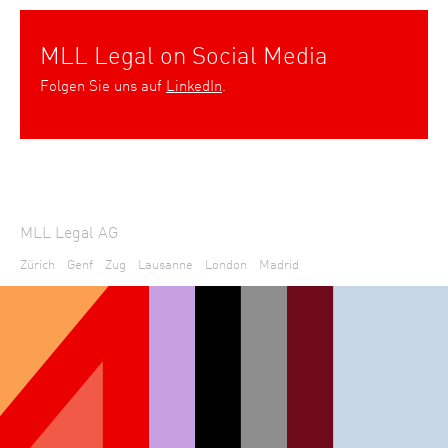
MLL Legal on Social Media
Folgen Sie uns auf
LinkedIn
.
MLL Legal AG
Zürich
Genf
Zug
Lausanne
London
Madrid